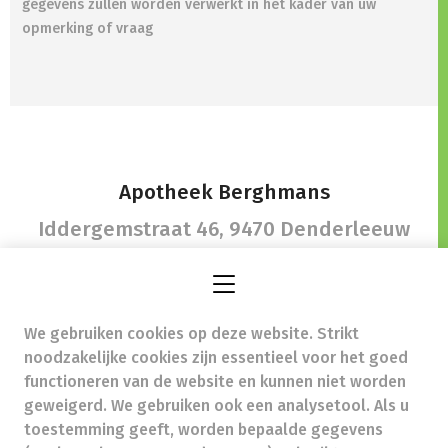
gegevens zullen worden verwerkt in het kader van uw
opmerking of vraag
Apotheek Berghmans
Iddergemstraat 46,
9470 Denderleeuw
We gebruiken cookies op deze website. Strikt
info@apotheekberghmans.be
-
noodzakelijke cookies zijn essentieel voor het goed
Ondernemingsnummer (BTW nr.) (BE)0478831788
functioneren van de website en kunnen niet worden
Beroepstitel:
Apotheker werkzaam in België
geweigerd. We gebruiken ook een analysetool. Als u
toestemming geeft, worden bepaalde gegevens
Beroepsvereniging:
Algemene Pharmaceutische