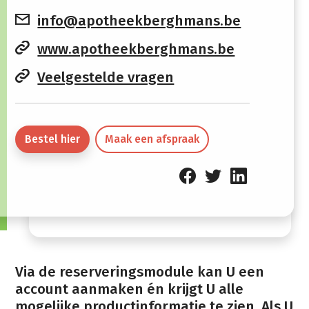
Donderdag
08:30 -
Gesloten
info@apotheekberghmans.be
12:15
www.apotheekberghmans.be
Vrijdag
08:30 -
13:30 -
Veelgestelde vragen
12:15
18:30
Zaterdag
08:30 -
Gesloten
12:15
Bestel hier
Maak een afspraak
Zondag
Gesloten
Via de reserveringsmodule kan U een
account aanmaken én krijgt U alle
mogelijke productinformatie te zien. Als U